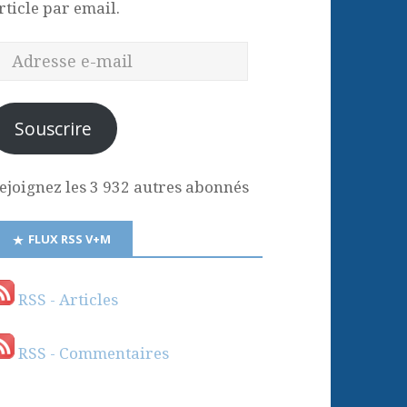
rticle par email.
Souscrire
ejoignez les 3 932 autres abonnés
FLUX RSS V+M
RSS - Articles
RSS - Commentaires