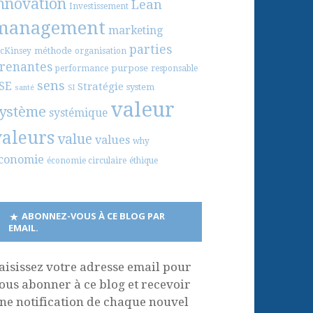
nnovation
Lean
Investissement
management
marketing
parties
méthode
cKinsey
organisation
renantes
purpose
performance
responsable
sens
SE
Stratégie
system
santé
SI
valeur
ystème
systémique
valeurs
value
values
why
conomie
économie circulaire
éthique
ABONNEZ-VOUS À CE BLOG PAR
EMAIL.
aisissez votre adresse email pour
ous abonner à ce blog et recevoir
ne notification de chaque nouvel