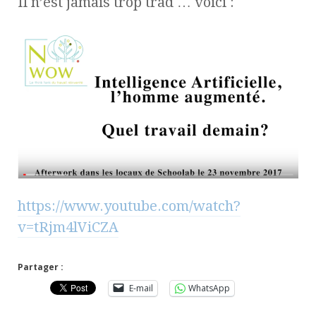
Il n’est jamais trop trad … voici :
https://www.youtube.com/watch?
v=tRjm4lViCZA
Partager :
E-mail
WhatsApp