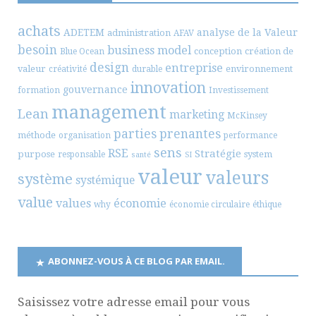
achats
ADETEM
analyse de la Valeur
administration
AFAV
besoin
business model
conception
création de
Blue Ocean
design
entreprise
valeur
environnement
créativité
durable
innovation
gouvernance
formation
Investissement
management
Lean
marketing
McKinsey
parties prenantes
méthode
organisation
performance
sens
RSE
Stratégie
purpose
system
responsable
santé
SI
valeur
valeurs
système
systémique
value
values
économie
why
économie circulaire
éthique
ABONNEZ-VOUS À CE BLOG PAR EMAIL.
Saisissez votre adresse email pour vous