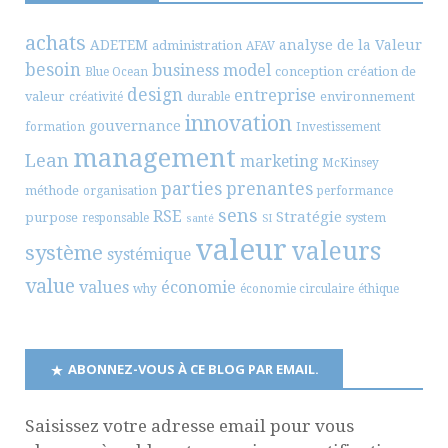
achats
ADETEM
analyse de la Valeur
administration
AFAV
besoin
business model
conception
création de
Blue Ocean
design
entreprise
valeur
environnement
créativité
durable
innovation
gouvernance
formation
Investissement
management
Lean
marketing
McKinsey
parties prenantes
méthode
organisation
performance
sens
RSE
Stratégie
purpose
system
responsable
santé
SI
valeur
valeurs
système
systémique
value
values
économie
why
économie circulaire
éthique
ABONNEZ-VOUS À CE BLOG PAR EMAIL.
Saisissez votre adresse email pour vous