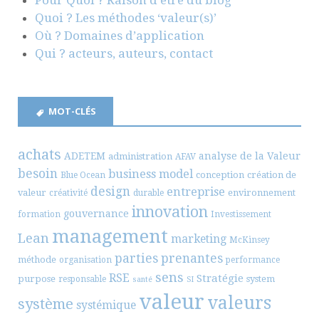
Pour Quoi ? Raison d’être du blog
Quoi ? Les méthodes ‘valeur(s)’
Où ? Domaines d’application
Qui ? acteurs, auteurs, contact
MOT-CLÉS
achats
ADETEM
analyse de la Valeur
administration
AFAV
besoin
business model
conception
création de
Blue Ocean
design
entreprise
valeur
environnement
créativité
durable
innovation
gouvernance
formation
Investissement
management
Lean
marketing
McKinsey
parties prenantes
méthode
organisation
performance
sens
RSE
Stratégie
purpose
system
responsable
santé
SI
valeur
valeurs
système
systémique