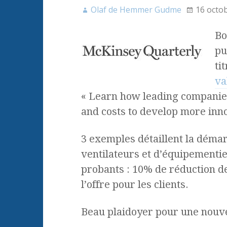
Olaf de Hemmer Gudme
16 octo
Bo
pu
ti
va
« Learn how leading companie
and costs to develop more inno
3 exemples détaillent la démar
ventilateurs et d’équipementie
probants : 10% de réduction de
l’offre pour les clients.
Beau plaidoyer pour une nouve