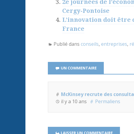
2e journées de l’économ
Cergy-Pontoise
L’innovation doit être 
France
Publié dans
conseils
,
entreprises
,
ré
UN COMMENTAIRE
McKinsey recrute des consulta
il y a 10 ans
Permaliens
LAISSER UN COMMENTAIRE