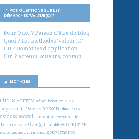
VOS QUESTIONS SUR LES
DÉMARCHES ‘VALEUR(S)’ ?
Pour Quoi ? Raison d’être du blog
Quoi ? Les méthodes ‘valeur(s)’
Où ? Domaines d’application
Qui ? acteurs, auteurs, contact
MOT-CLÉS
chats
ADETEM
administration
AFAV
besoin
nalyse de la Valeur
Blue Ocean
usiness model
conception
création de
design
entreprise
aleur
créativité
durable
gouvernance
nvironnement
formation