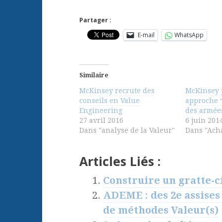
Partager :
E-mail
WhatsApp
Similaire
McKinsey recrute des
McKinsey 
conseils en Value
approche ‘
Engineering
des armée
27 avril 2016
6 juin 201
Dans "analyse de la Valeur"
Dans "Ach
Articles Liés :
Construire un gratte-ci
ADEME : des 2e assises
de méthodes Valeur(s)