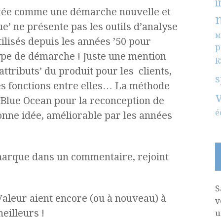
i
ntée comme une démarche nouvelle et
e’ ne présente pas les outils d’analyse
M
tilisés depuis les années ’50 pour
p
e de démarche ! Juste une mention
R
attributs’ du produit pour les clients,
s
tes fonctions entre elles… La méthode
 Blue Ocean pour la reconception de
é
bonne idée, améliorable par les années
emarque dans un commentaire, rejoint
S
aleur aient encore (ou à nouveau) à
v
eilleurs !
u