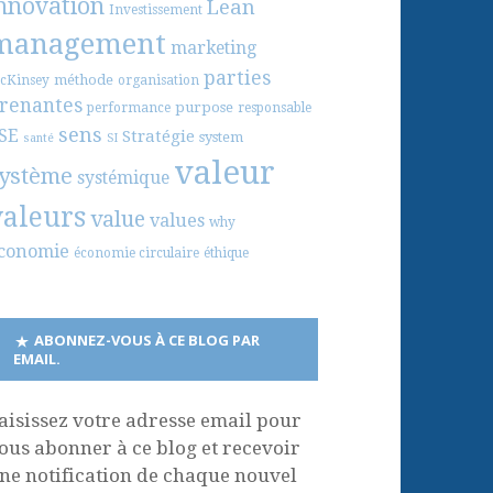
nnovation
Lean
Investissement
management
marketing
parties
méthode
cKinsey
organisation
renantes
purpose
performance
responsable
sens
SE
Stratégie
system
santé
SI
valeur
ystème
systémique
valeurs
value
values
why
conomie
économie circulaire
éthique
ABONNEZ-VOUS À CE BLOG PAR
EMAIL.
aisissez votre adresse email pour
ous abonner à ce blog et recevoir
ne notification de chaque nouvel