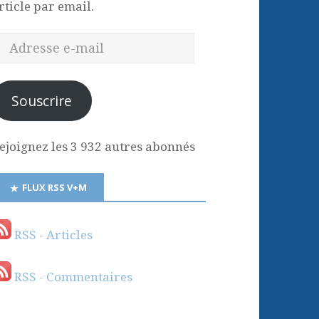
rticle par email.
Souscrire
ejoignez les 3 932 autres abonnés
FLUX RSS V+M
RSS - Articles
RSS - Commentaires