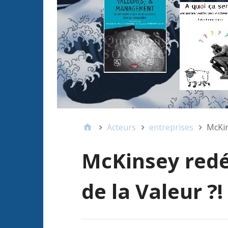
Acteurs
entreprises
McKin
McKinsey redé
de la Valeur ?!