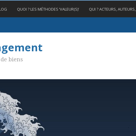
BLOG
QUOI ? LES MÉTHODES ‘VALEUR(S)’
QUI ? ACTEURS, AUTEURS
nagement
de biens