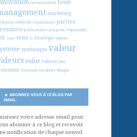
nnovation
Lean
Investissement
management
marketing
parties
méthode
cKinsey
organisation
renantes
purpose
performance
responsable
sens
SE
Stratégie
system
santé
SI
valeur
ystème
systémique
valeurs
value
values
why
conomie
économie circulaire
éthique
ABONNEZ-VOUS À CE BLOG PAR
EMAIL.
aisissez votre adresse email pour
ous abonner à ce blog et recevoir
ne notification de chaque nouvel