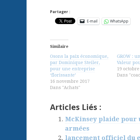
Partager :
E-mail
WhatsApp
Similaire
Osons la paix économique,
GROW : u
par Dominique Steiler,
Valeur pou
pour une entreprise
19 octobre
‘florissante’
Dans "coa
16 novembre 2017
Dans "Achats"
Articles Liés :
McKinsey plaide pour u
armées
lancement officiel du e