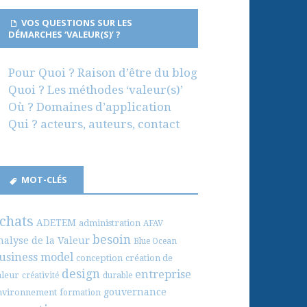
VOS QUESTIONS SUR LES
DÉMARCHES ‘VALEUR(S)’ ?
Pour Quoi ? Raison d’être du blog
Quoi ? Les méthodes ‘valeur(s)’
Où ? Domaines d’application
Qui ? acteurs, auteurs, contact
MOT-CLÉS
chats
ADETEM
administration
AFAV
besoin
nalyse de la Valeur
Blue Ocean
usiness model
conception
création de
design
entreprise
aleur
créativité
durable
gouvernance
nvironnement
formation