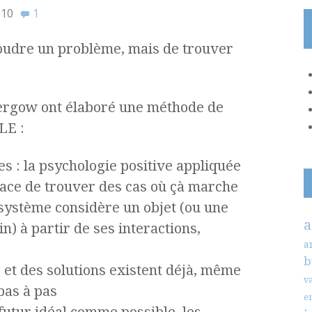
010
1
soudre un problème, mais de trouver
ergow ont élaboré une méthode de
LE :
es : la psychologie positive appliquée
icace de trouver des cas où çà marche
 système considère un objet (ou une
a
n) à partir de ses interactions,
a
b
 et des solutions existent déjà, même
v
pas à pas
e