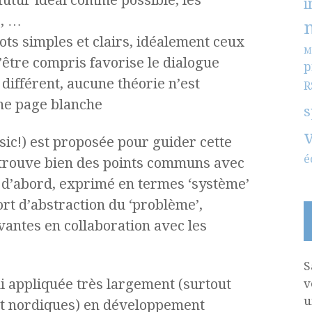
 futur idéal comme possible, les
i
, …
ots simples et clairs, idéalement ceux
M
’être compris favorise le dialogue
p
 différent, aucune théorie n’est
R
une page blanche
s
sic!) est proposée pour guider cette
é
etrouve bien des points communs avec
n d’abord, exprimé en termes ‘système’
ort d’abstraction du ‘problème’,
vantes en collaboration avec les
S
i appliquée très largement (surtout
v
u
et nordiques) en développement