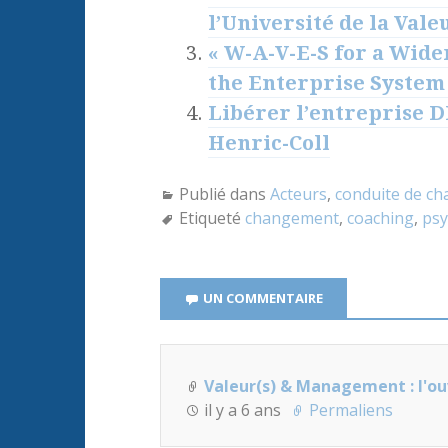
l’Université de la Vale
« W-A-V-E-S for a Wide
the Enterprise System 
Libérer l’entreprise D
Henric-Coll
Publié dans
Acteurs
,
conduite de c
Etiqueté
changement
,
coaching
,
psy
UN COMMENTAIRE
Valeur(s) & Management : l'ou
il y a 6 ans
Permaliens