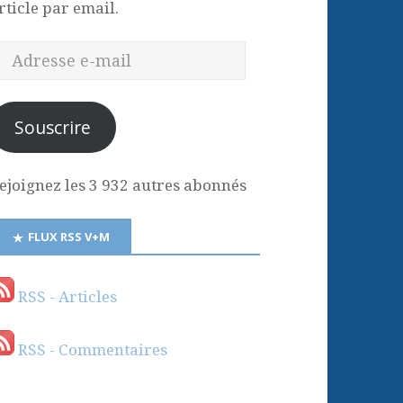
rticle par email.
Souscrire
ejoignez les 3 932 autres abonnés
FLUX RSS V+M
RSS - Articles
RSS - Commentaires