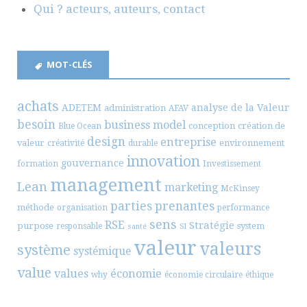
Qui ? acteurs, auteurs, contact
MOT-CLÉS
achats
ADETEM
analyse de la Valeur
administration
AFAV
besoin
business model
conception
création de
Blue Ocean
design
entreprise
valeur
environnement
créativité
durable
innovation
gouvernance
formation
Investissement
management
Lean
marketing
McKinsey
parties prenantes
méthode
organisation
performance
sens
RSE
Stratégie
purpose
system
responsable
santé
SI
valeur
valeurs
système
systémique
value
values
économie
why
économie circulaire
éthique