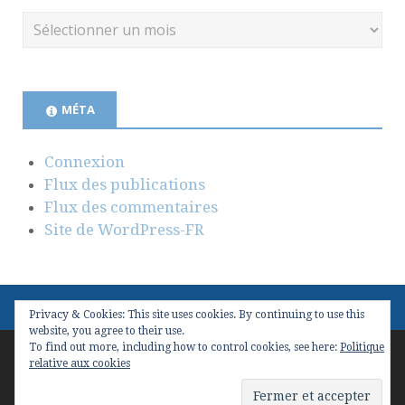
MÉTA
Connexion
Flux des publications
Flux des commentaires
Site de WordPress-FR
Privacy & Cookies: This site uses cookies. By continuing to use this
website, you agree to their use.
To find out more, including how to control cookies, see here:
Politique
Copyright © 2026
Valeur(s) & Management
. Conçu avec
relative aux cookies
WordPress
et
Stargazer
.