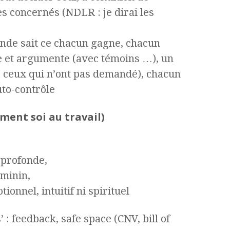
es concernés (NDLR : je dirai les
onde sait ce chacun gagne, chacun
e et argumente (avec témoins …), un
 ceux qui n’ont pas demandé), chacun
uto-contrôle
ment soi au travail)
 profonde,
éminin,
ionnel, intuitif ni spirituel
 : feedback, safe space (CNV, bill of