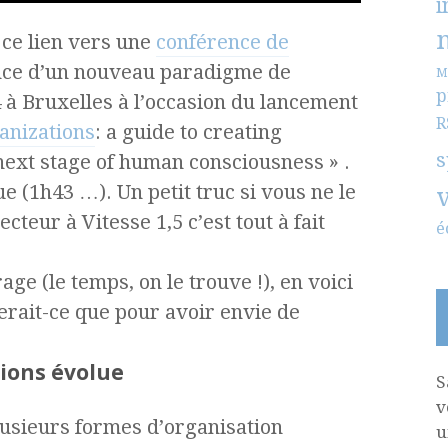
i
 ce lien vers une
conférence de
ce d’un nouveau paradigme de
M
p
 à Bruxelles à l’occasion du lancement
R
anizations
: a guide to creating
s
next stage of human consciousness » .
e (1h43 …). Un petit truc si vous ne le
cteur à Vitesse 1,5 c’est tout à fait
é
age (le temps, on le trouve !), en voici
serait-ce que pour avoir envie de
tions évolue
S
v
lusieurs formes d’organisation
u