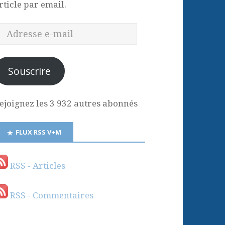
rticle par email.
Souscrire
ejoignez les 3 932 autres abonnés
FLUX RSS V+M
RSS - Articles
RSS - Commentaires