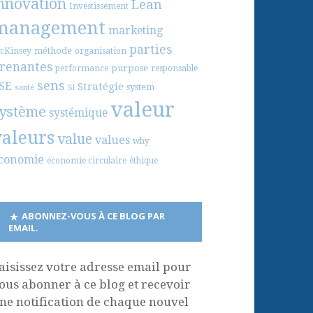
nnovation
Lean
Investissement
management
marketing
parties
méthode
cKinsey
organisation
renantes
purpose
performance
responsable
sens
SE
Stratégie
system
santé
SI
valeur
ystème
systémique
valeurs
value
values
why
conomie
économie circulaire
éthique
ABONNEZ-VOUS À CE BLOG PAR
EMAIL.
aisissez votre adresse email pour
ous abonner à ce blog et recevoir
ne notification de chaque nouvel