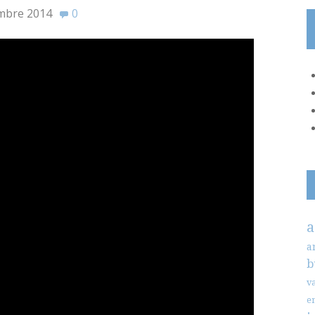
mbre 2014
0
a
a
b
v
e