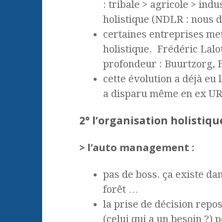
: tribale > agricole > ind
holistique (NDLR : nous d
certaines entreprises met
holistique. Frédéric Lalo
profondeur : Buurtzorg, 
cette évolution a déjà eu 
a disparu même en ex U
2° l’organisation holistiqu
> l’auto management :
pas de boss. ça existe dan
forêt …
la prise de décision repo
(celui qui a un besoin ?) 