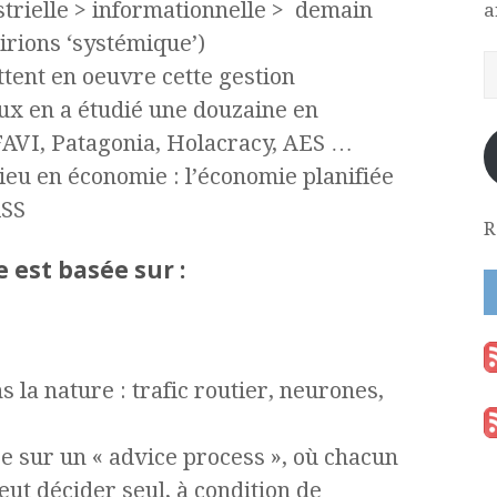
ustrielle > informationnelle > demain
a
irions ‘systémique’)
tent en oeuvre cette gestion
ux en a étudié une douzaine en
FAVI, Patagonia, Holacracy, AES …
lieu en économie : l’économie planifiée
RSS
R
e est basée sur :
s la nature : trafic routier, neurones,
se sur un « advice process », où chacun
peut décider seul, à condition de