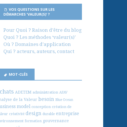
VOS QUESTIONS SUR LES
DÉMARCHES ‘VALEUR(S)’ ?
Pour Quoi ? Raison d’être du blog
Quoi ? Les méthodes ‘valeur(s)’
Où ? Domaines d’application
Qui ? acteurs, auteurs, contact
MOT-CLÉS
chats
ADETEM
administration
AFAV
besoin
nalyse de la Valeur
Blue Ocean
usiness model
conception
création de
design
entreprise
aleur
créativité
durable
gouvernance
nvironnement
formation