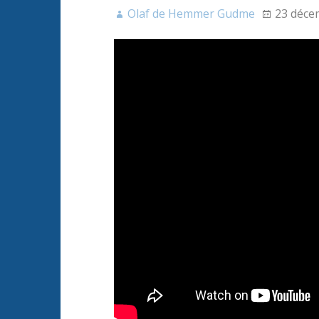
Olaf de Hemmer Gudme
23 déce