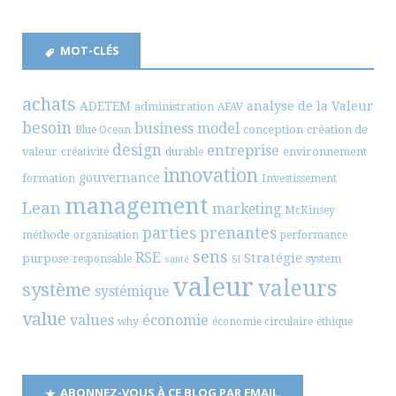
MOT-CLÉS
achats
ADETEM
analyse de la Valeur
administration
AFAV
besoin
business model
conception
création de
Blue Ocean
design
entreprise
valeur
environnement
créativité
durable
innovation
gouvernance
formation
Investissement
management
Lean
marketing
McKinsey
parties prenantes
méthode
organisation
performance
sens
RSE
Stratégie
purpose
system
responsable
santé
SI
valeur
valeurs
système
systémique
value
values
économie
why
économie circulaire
éthique
ABONNEZ-VOUS À CE BLOG PAR EMAIL.