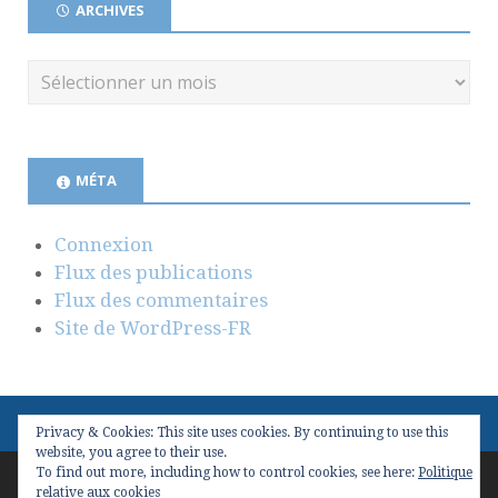
ARCHIVES
MÉTA
Connexion
Flux des publications
Flux des commentaires
Site de WordPress-FR
Privacy & Cookies: This site uses cookies. By continuing to use this
website, you agree to their use.
To find out more, including how to control cookies, see here:
Politique
Copyright © 2026
Valeur(s) & Management
. Conçu avec
relative aux cookies