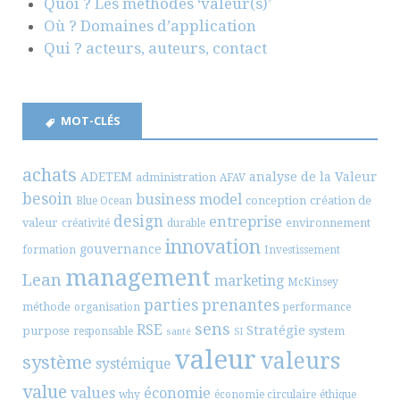
Quoi ? Les méthodes ‘valeur(s)’
Où ? Domaines d’application
Qui ? acteurs, auteurs, contact
MOT-CLÉS
achats
ADETEM
analyse de la Valeur
administration
AFAV
besoin
business model
conception
création de
Blue Ocean
design
entreprise
valeur
environnement
créativité
durable
innovation
gouvernance
formation
Investissement
management
Lean
marketing
McKinsey
parties prenantes
méthode
organisation
performance
sens
RSE
Stratégie
purpose
system
responsable
santé
SI
valeur
valeurs
système
systémique
value
values
économie
why
économie circulaire
éthique