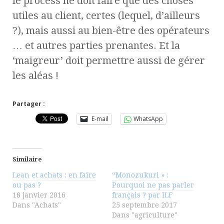
le process ne doit faire que des choses
utiles au client, certes (lequel, d’ailleurs
?), mais aussi au bien-être des opérateurs
… et autres parties prenantes. Et la
‘maigreur’ doit permettre aussi de gérer
les aléas !
Partager :
E-mail
WhatsApp
Similaire
Lean et achats : en faire
“Monozukuri » :
ou pas ?
Pourquoi ne pas parler
18 janvier 2016
français ? par ILF
Dans "Achats"
25 septembre 2017
Dans "agriculture"