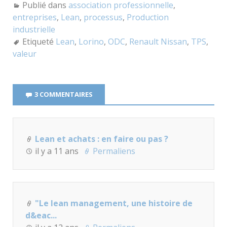
Publié dans
association professionnelle
,
entreprises
,
Lean
,
processus
,
Production
industrielle
Etiqueté
Lean
,
Lorino
,
ODC
,
Renault Nissan
,
TPS
,
valeur
3 COMMENTAIRES
Lean et achats : en faire ou pas ?
il y a 11 ans
Permaliens
"Le lean management, une histoire de
d&eac...