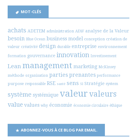
MOT-CLÉS
achats
ADETEM
analyse de la Valeur
administration
AFAV
besoin
business model
conception
création de
Blue Ocean
design
entreprise
valeur
environnement
créativité
durable
innovation
gouvernance
formation
Investissement
management
Lean
marketing
McKinsey
parties prenantes
méthode
organisation
performance
sens
RSE
Stratégie
purpose
system
responsable
santé
SI
valeur
valeurs
système
systémique
value
values
économie
why
économie circulaire
éthique
ABONNEZ-VOUS À CE BLOG PAR EMAIL.