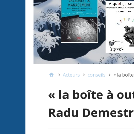
Acteurs
conseils
« la boît
« la boîte à ou
Radu Demestr