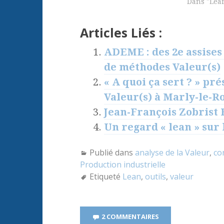
Dans "Lea
Articles Liés :
ADEME : des 2e assises
de méthodes Valeur(s)
« A quoi ça sert ? » pr
Valeur(s) à Marly-le-Ro
Jean-François Zobrist FA
Un regard « lean » sur
Publié dans
analyse de la Valeur
,
co
Production industrielle
Etiqueté
Lean
,
outils
,
valeur
2 COMMENTAIRES