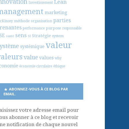
nnovation
Lean
Investissement
management
marketing
parties
méthode
cKinsey
organisation
renantes
purpose
performance
responsable
sens
SE
Stratégie
system
santé
SI
valeur
ystème
systémique
valeurs
value
values
why
conomie
économie circulaire
éthique
ABONNEZ-VOUS À CE BLOG PAR
EMAIL.
aisissez votre adresse email pour
ous abonner à ce blog et recevoir
ne notification de chaque nouvel