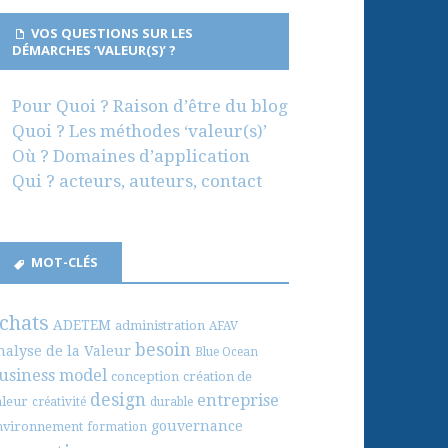
VOS QUESTIONS SUR LES
DÉMARCHES ‘VALEUR(S)’ ?
Pour Quoi ? Raison d’être du blog
Quoi ? Les méthodes ‘valeur(s)’
Où ? Domaines d’application
Qui ? acteurs, auteurs, contact
MOT-CLÉS
chats
ADETEM
administration
AFAV
besoin
nalyse de la Valeur
Blue Ocean
usiness model
conception
création de
design
entreprise
aleur
créativité
durable
gouvernance
nvironnement
formation