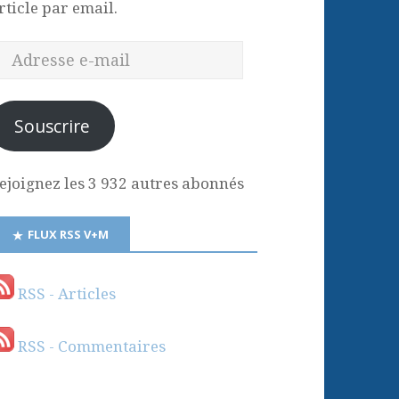
rticle par email.
Souscrire
ejoignez les 3 932 autres abonnés
FLUX RSS V+M
RSS - Articles
RSS - Commentaires