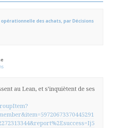
 opérationnelle des achats, par Décisions
me
ns
ssent au Lean, et s’inquiètent de ses
groupItem?
member&item=59720673370445291
272313344&report%2Esuccess=Ij5