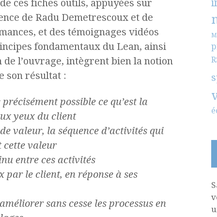
i
de ces fiches outils, appuyées sur
tence de Radu Demetrescoux et de
mances, et des témoignages vidéos
M
rincipes fondamentaux du Lean, ainsi
p
R
on de l’ouvrage, intègrent bien la notion
 son résultat :
s
précisément possible ce qu’est la
é
aux yeux
du client
 de valeur, la séquence d’activités qui
t
cette valeur
inu entre ces activités
ux par le client, en réponse à ses
S
v
 améliorer sans cesse les processus en
u