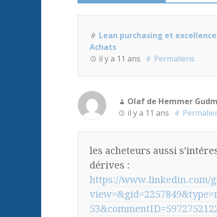
Lean purchasing et excellence
Achats
il y a 11 ans
Permaliens
Olaf de Hemmer Gud
il y a 11 ans
Permalie
les acheteurs aussi s’intére
dérives :
https://www.linkedin.com/
view=&gid=2257849&type=
53&commentID=5972752122