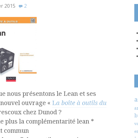
er 2015
2
que nous présentons le Lean et ses
a
e nouvel ouvrage «
L
a boîte à outils du
a
rescoux chez Dunod ?
b
e plus la complémentarité lean *
v
rit commun
e