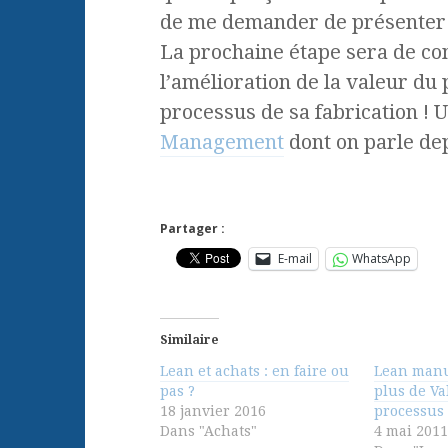
de me demander de présente
La prochaine étape sera de con
l’amélioration de la valeur du 
processus de sa fabrication ! 
Management
dont on parle dep
Partager :
E-mail
WhatsApp
Similaire
Lean et achats : en faire ou
Lean manu
pas ?
plus de Va
18 janvier 2016
processus
Dans "Achats"
4 mai 2011