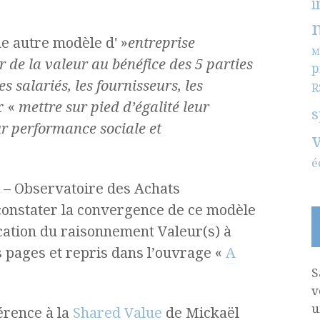
i
e autre modèle d' »
entreprise
M
r de la valeur au bénéfice des 5 parties
p
es salariés, les fournisseurs, les
R
r «
mettre sur pied d’égalité leur
s
r performance sociale et
é
 – Observatoire des Achats
onstater la convergence de ce modèle
ication du raisonnement Valeur(s) à
s pages et repris dans l’ouvrage «
A
S
v
u
érence à la
Shared Value
de Mickaël