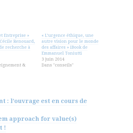
et Entreprise »
« L’urgence éthique, une
Cécile Renouard,
autre vision pour le monde
de recherche à
des affaires » iBook de
Emmanuel Toniutti
3 juin 2014
eignement &
Dans "conseils"
 : l’ouvrage est en cours de
stem approach for value(s)
t !