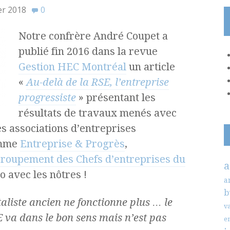
er 2018
0
Notre confrère André Coupet a
publié fin 2016 dans la revue
Gestion HEC Montréal
un article
«
Au-
delà
de la RSE, l’entreprise
progressiste
» présentant les
résultats de travaux menés avec
es associations d’entreprises
omme
Entreprise & Progrès
,
roupement des Chefs d’entreprises du
a
o avec les nôtres !
a
b
aliste ancien ne fonctionne plus … le
v
 va dans le bon sens mais n’est pas
e