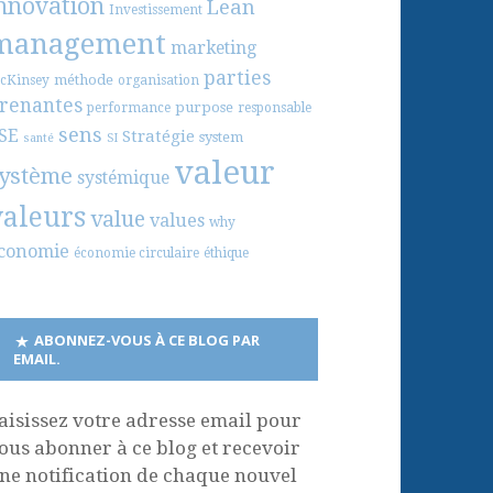
nnovation
Lean
Investissement
management
marketing
parties
méthode
cKinsey
organisation
renantes
purpose
performance
responsable
sens
SE
Stratégie
system
santé
SI
valeur
ystème
systémique
valeurs
value
values
why
conomie
économie circulaire
éthique
ABONNEZ-VOUS À CE BLOG PAR
EMAIL.
aisissez votre adresse email pour
ous abonner à ce blog et recevoir
ne notification de chaque nouvel