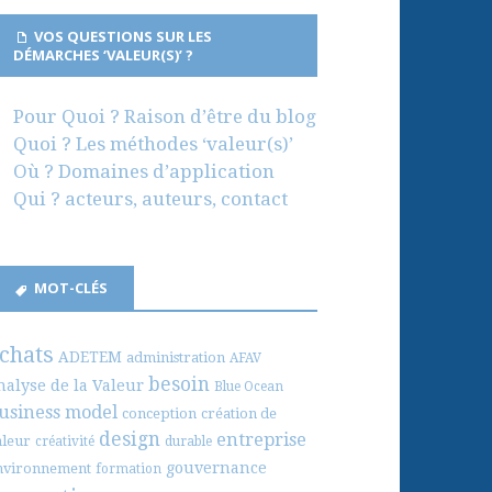
VOS QUESTIONS SUR LES
DÉMARCHES ‘VALEUR(S)’ ?
Pour Quoi ? Raison d’être du blog
Quoi ? Les méthodes ‘valeur(s)’
Où ? Domaines d’application
Qui ? acteurs, auteurs, contact
MOT-CLÉS
chats
ADETEM
administration
AFAV
besoin
nalyse de la Valeur
Blue Ocean
usiness model
conception
création de
design
entreprise
aleur
créativité
durable
gouvernance
nvironnement
formation