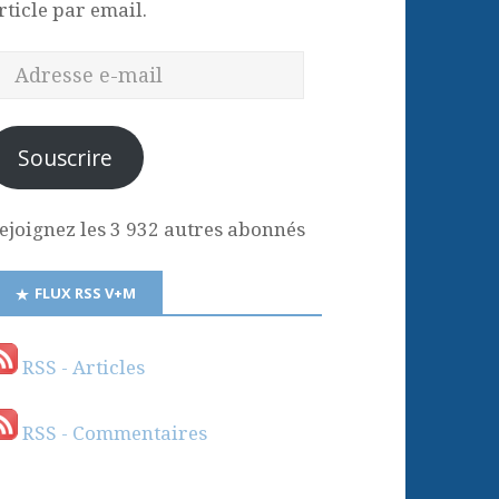
rticle par email.
Souscrire
ejoignez les 3 932 autres abonnés
FLUX RSS V+M
RSS - Articles
RSS - Commentaires