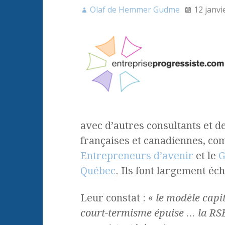
Olaf de Hemmer Gudme
12 janvi
avec d’autres consultants et d
françaises et canadiennes, c
Entrepreneurs d’avenir
et le
G
Québec
. Ils font largement éch
Leur constat : «
le modèle capit
court-termisme épuise … la RSE