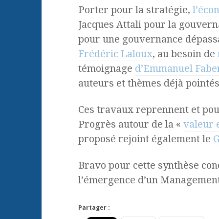
Porter pour la stratégie,
l’éco
Jacques Attali pour la gouver
pour une gouvernance dépassa
Frédéric Laloux
, au besoin de
témoignage
d’Emmanuel Faber
auteurs et thèmes déjà pointés
Ces travaux reprennent et pou
Progrès autour de la «
valeur 
proposé rejoint également le
G
Bravo pour cette synthèse con
l’émergence d’un Management 
Partager :