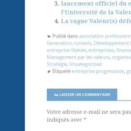
lancement officiel du e
l’Université de la Vale
La vague Valeur(s) déf
Publié dans
association professionn
Generation
,
conseils
,
Développement 
entreprise libérée
,
entreprises
,
financ
Management par les valeurs
,
organisa
Stratégie
,
Uncategorized
Etiqueté
entreprise progressiste
,
g
LAISSER UN COMMENTAIRE
Votre adresse e-mail ne sera pas
indiqués avec
*