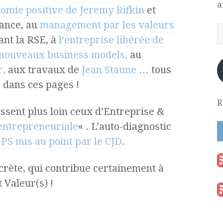
a
nomie positive de Jeremy Rifkin
et
nance, au
management par les valeurs
nt la RSE, à
l’entreprise libérée de
nouveaux business models,
au
,
aux travaux de
Jean Staune
… tous
 dans ces pages !
R
ssent plus loin ceux d’Entreprise &
entrepreneuriale
« . L’auto-diagnostic
PS mis au point par le CJD
.
crète, qui contribue certainement à
Valeur(s) !