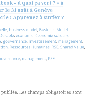
book « à quoi ça sert ? » à
ur le 31 août à Genève
erle ! Apprenez à surfer ?
elle
,
business model
,
Business Model
Durable
,
économie
,
économie solidaire
,
e
,
gouvernance
,
Investissement
,
management
,
tion
,
Ressources Humaines
,
RSE
,
Shared Value
,
ouvernance
,
management
,
RSE
 publiée.
Les champs obligatoires sont