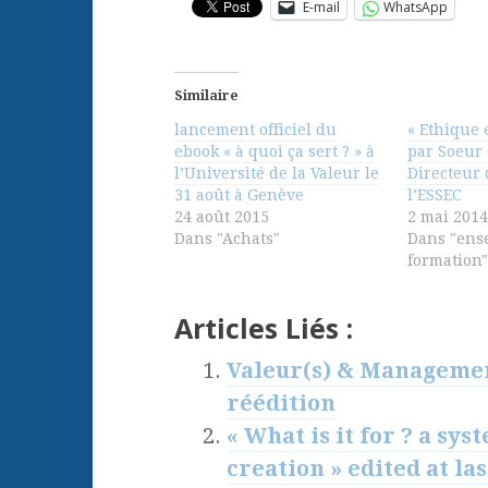
E-mail
WhatsApp
Similaire
lancement officiel du
« Ethique 
ebook « à quoi ça sert ? » à
par Soeur 
l’Université de la Valeur le
Directeur 
31 août à Genève
l’ESSEC
24 août 2015
2 mai 2014
Dans "Achats"
Dans "ens
formation"
Articles Liés :
Valeur(s) & Management
réédition
« What is it for ? a sy
creation » edited at las