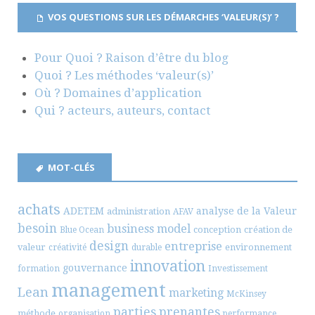
VOS QUESTIONS SUR LES DÉMARCHES ‘VALEUR(S)’ ?
Pour Quoi ? Raison d’être du blog
Quoi ? Les méthodes ‘valeur(s)’
Où ? Domaines d’application
Qui ? acteurs, auteurs, contact
MOT-CLÉS
achats
ADETEM
analyse de la Valeur
administration
AFAV
besoin
business model
conception
création de
Blue Ocean
design
entreprise
valeur
environnement
créativité
durable
innovation
gouvernance
formation
Investissement
management
Lean
marketing
McKinsey
parties prenantes
méthode
organisation
performance