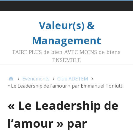
Menu 1
Valeur(s) &
Management
FAIRE PLUS de bien AVEC MOINS de biens
ENSEMBLE
Evénements
Club ADETEM
« Le Leadership de l’amour » par Emmanuel Toniutti
« Le Leadership de
l’amour » par