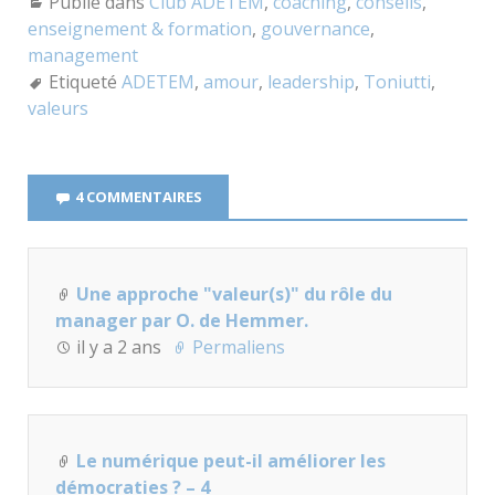
Publié dans
Club ADETEM
,
coaching
,
conseils
,
enseignement & formation
,
gouvernance
,
management
Etiqueté
ADETEM
,
amour
,
leadership
,
Toniutti
,
valeurs
4 COMMENTAIRES
Une approche "valeur(s)" du rôle du
manager par O. de Hemmer.
il y a 2 ans
Permaliens
Le numérique peut-il améliorer les
démocraties ? – 4