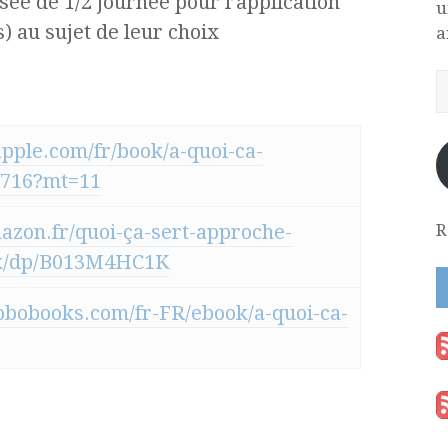
ée de 1/2 journée pour l’application
u
 au sujet de leur choix
a
.apple.com/fr/book/a-quoi-ca-
7716?mt=11
R
azon.fr/quoi-ça-sert-approche-
ok/dp/B013M4HC1K
kobobooks.com/fr-FR/ebook/a-quoi-ca-