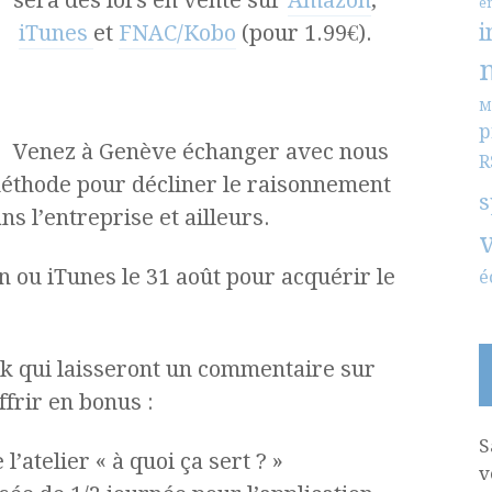
sera dès lors en vente sur
Amazon
,
e
i
iTunes
et
FNAC/Kobo
(pour 1.99€).
M
p
Venez à Genève échanger avec nous
R
éthode pour décliner le raisonnement
s
ns l’entreprise et ailleurs.
 ou iTunes le 31 août pour acquérir le
é
k qui laisseront un commentaire sur
frir en bonus :
S
’atelier « à quoi ça sert ? »
v