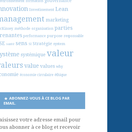
gouvernance
nvironnement
formation
nnovation
Lean
Investissement
management
marketing
parties
méthode
cKinsey
organisation
renantes
purpose
performance
responsable
sens
SE
Stratégie
system
santé
SI
valeur
ystème
systémique
valeurs
value
values
why
conomie
économie circulaire
éthique
ABONNEZ-VOUS À CE BLOG PAR
EMAIL.
aisissez votre adresse email pour
ous abonner à ce blog et recevoir