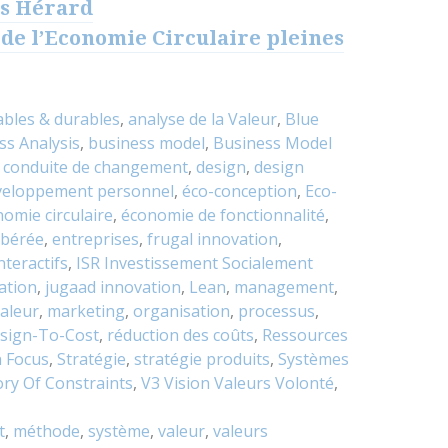
es Hérard
 de l’Economie Circulaire pleines
bles & durables
,
analyse de la Valeur
,
Blue
ss Analysis
,
business model
,
Business Model
,
conduite de changement
,
design
,
design
veloppement personnel
,
éco-conception
,
Eco-
omie circulaire
,
économie de fonctionnalité
,
ibérée
,
entreprises
,
frugal innovation
,
nteractifs
,
ISR Investissement Socialement
ation
,
jugaad innovation
,
Lean
,
management
,
aleur
,
marketing
,
organisation
,
processus
,
sign-To-Cost
,
réduction des coûts
,
Ressources
n Focus
,
Stratégie
,
stratégie produits
,
Systèmes
ry Of Constraints
,
V3 Vision Valeurs Volonté
,
t
,
méthode
,
système
,
valeur
,
valeurs