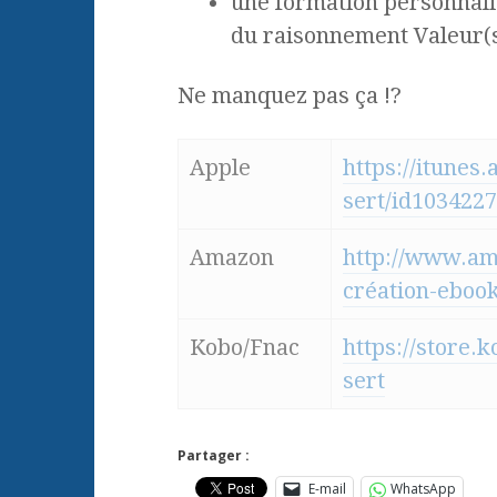
une formation personnalis
du raisonnement Valeur(s)
Ne manquez pas ça !?
Apple
https://itunes
sert/id103422
Amazon
http://www.am
création-ebo
Kobo/Fnac
https://store.
sert
Partager :
E-mail
WhatsApp