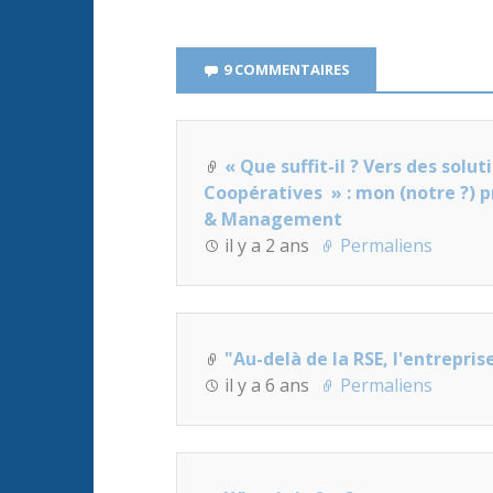
9 COMMENTAIRES
« Que suffit-il ? Vers des solu
Coopératives » : mon (notre ?) p
& Management
il y a 2 ans
Permaliens
"Au-delà de la RSE, l'entrepri
il y a 6 ans
Permaliens