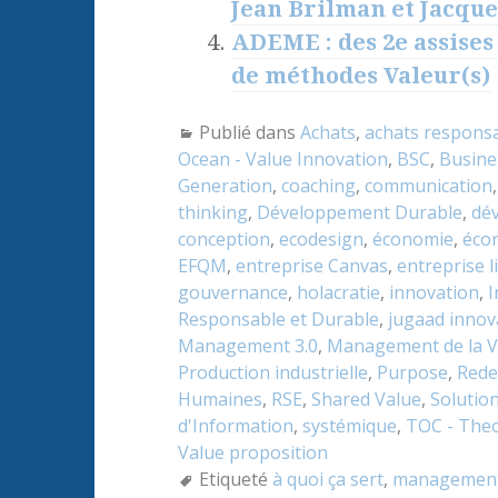
Jean Brilman et Jacqu
ADEME : des 2e assises
de méthodes Valeur(s)
Publié dans
Achats
,
achats responsa
Ocean - Value Innovation
,
BSC
,
Busine
Generation
,
coaching
,
communication
thinking
,
Développement Durable
,
dé
conception
,
ecodesign
,
économie
,
écon
EFQM
,
entreprise Canvas
,
entreprise l
gouvernance
,
holacratie
,
innovation
,
I
Responsable et Durable
,
jugaad innov
Management 3.0
,
Management de la V
Production industrielle
,
Purpose
,
Rede
Humaines
,
RSE
,
Shared Value
,
Solutio
d'Information
,
systémique
,
TOC - Theo
Value proposition
Etiqueté
à quoi ça sert
,
managemen