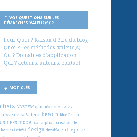
VOS QUESTIONS SUR LES
DÉMARCHES ‘VALEUR(S)’ ?
Pour Quoi ? Raison d’être du blog
Quoi ? Les méthodes ‘valeur(s)’
Où ? Domaines d’application
Qui ? acteurs, auteurs, contact
MOT-CLÉS
chats
ADETEM
administration
AFAV
besoin
nalyse de la Valeur
Blue Ocean
usiness model
conception
création de
design
entreprise
aleur
créativité
durable